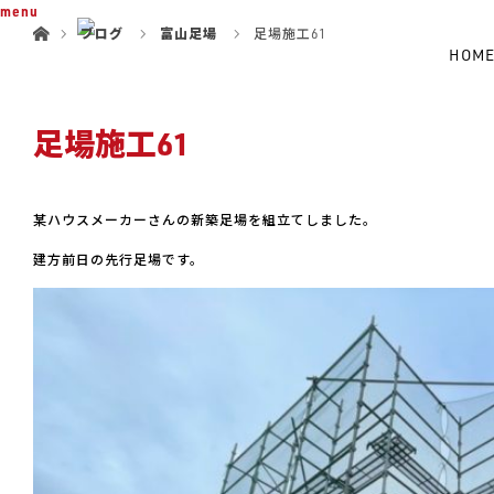
ホーム
menu
ブログ
富山足場
足場施工61
HOM
足場施工61
某ハウスメーカーさんの新築足場を組立てしました。
建方前日の先行足場です。