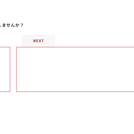
しませんか？
NEXT
足場施工76