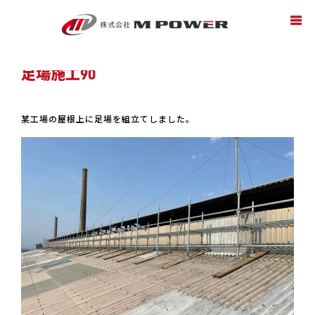
ホーム
ブログ
富山足場
,
工場足場
,
昇降足場
,
未分類
,
特殊足場
,
美しい足
場
,
親睦会
,
鳶工事
足場施工90
足場施工90
某工場の屋根上に足場を組立てしました。