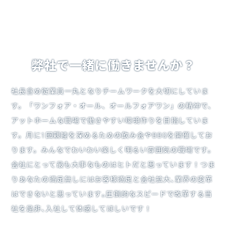
弊社で一緒に働きませんか？
社長含め従業員一丸となりチームワークを大切にしていま
す。「ワンフォア・オール、オールフォアワン」の精神で、
アットホームな職場で働きやすい環境作りを目指していま
す。月に1回親睦を深めるための飲み会やBBQを開催してお
ります。みんなでわいわい楽しく明るい雰囲気の職場です。
会社にとって最も大事なものはヒトだと思っています！つま
りあなたの満足無しにはお客様満足と会社拡大､業界の変革
はできないと思っています｡圧倒的なスピードで改革する当
社を是非､入社して体感してほしいです！