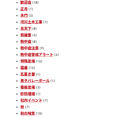
歓迎会
(18)
正月
(1)
水門
(3)
河川土木工事
(7)
炎天下
(8)
熊被害
(3)
熱中症
(8)
熱中症注意
(9)
熱中症警戒アラート
(4)
特殊足場
(16)
猛暑
(14)
瓦葺き替
(1)
男子バレーボール
(1)
看板足場
(3)
砂防堰堤
(1)
社内イベント
(7)
秋
(7)
秋の味覚
(10)