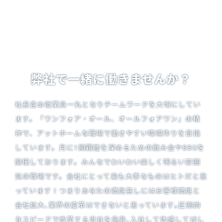
弊社で一緒に働きませんか？
社長含め従業員一丸となりチームワークを大切にしてい
ます。「ワンフォア・オール、オールフォアワン」の精
神で、アットホームな職場で働きやすい環境作りを目指
しています。月に1回親睦を深めるための飲み会やBBQを
開催しております。みんなでわいわい楽しく明るい雰囲
気の職場です。会社にとって最も大事なものはヒトだと思
っています！つまりあなたの満足無しにはお客様満足と
会社拡大､業界の変革はできないと思っています｡圧倒的
なスピードで改革する当社を是非､入社して体感してほし