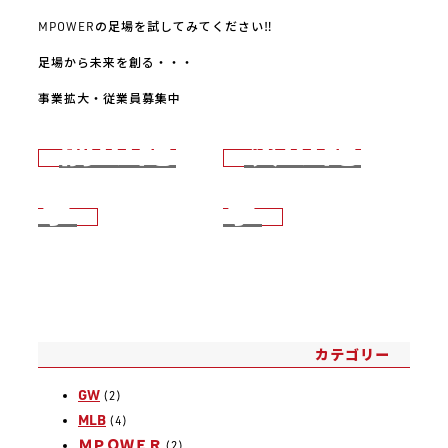
MPOWERの足場を試してみてください‼
足場から未来を創る・・・
事業拡大・従業員募集中
前の記
次の記
事
事
カテゴリー
GW
(2)
MLB
(4)
ＭＰＯＷＥＲ
(2)