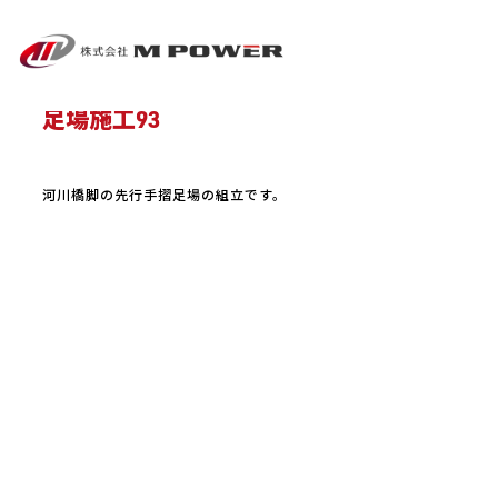
ホーム
ブログ
足場施工93
アパート足場
,
公共事業
,
富山足場
,
工場足場
,
河川土木工事
,
美しい足
場
,
親睦会
,
鳶工事
河川橋脚の先行手摺足場の組立です。
足場施工93