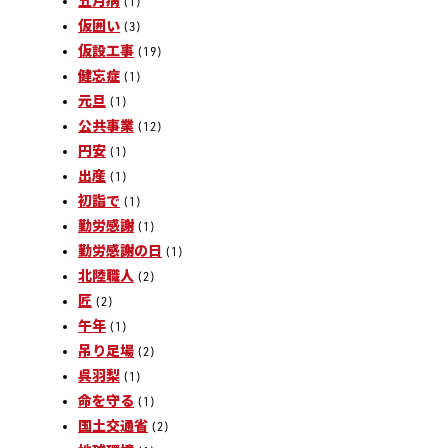
五月病
(1)
仮囲い
(3)
仮設工事
(19)
健忘症
(1)
元旦
(1)
公共事業
(12)
円安
(1)
出産
(1)
初詣で
(1)
勤労感謝
(1)
勤労感謝の日
(1)
北陸職人
(2)
匠
(2)
午年
(1)
吊り足場
(2)
呉羽梨
(1)
命を守る
(1)
国土交通省
(2)