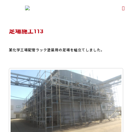
ホーム
ブログ
健忘症
,
富山足場
,
工場足場
,
特殊足場
,
秋
,
鳶工事
足場
施工113
足場施工113
某化学工場配管ラック塗装用の足場を組立てしました。