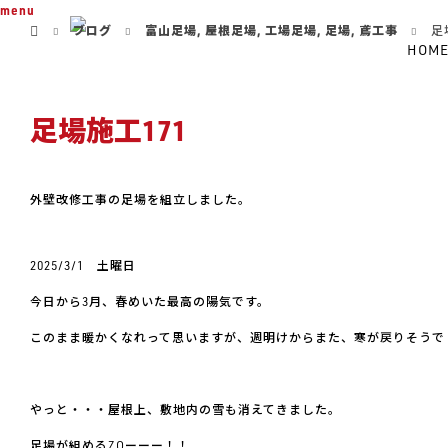
ホーム
menu
ブログ
富山足場
,
屋根足場
,
工場足場
,
足場
,
鳶工事
足
HOM
足場施工171
外壁改修工事の足場を組立しました。
2025/3/1 土曜日
今日から3月、春めいた最高の陽気です。
このまま暖かくなれって思いますが、週明けからまた、寒が戻りそうで
やっと・・・屋根上、敷地内の雪も消えてきました。
足場が組めるZOーーー！！