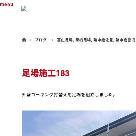
menu
ホーム
ブログ
富山足場
,
屋根足場
,
熱中症注意
,
熱中症警戒
足場施工183
外壁コーキング打替え用足場を組立しました。