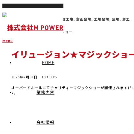
ホーム
ブログ
マジックショー
,
仮囲い
,
仮設工事
,
富山足場
,
工場足場
,
足場
,
鳶工
事
イリュージョン★マジックショー
menu
イリュージョン★マジックショ
HOME
2025年7月31日 18：00～
オーバードホールにてチャリティーマジックショーが開催されます(*‘ω
業務内容
*)
会社情報