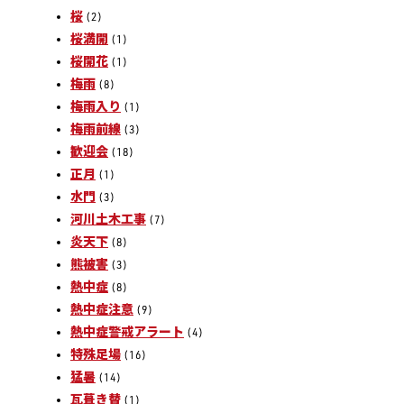
桜
(2)
桜満開
(1)
桜開花
(1)
梅雨
(8)
梅雨入り
(1)
梅雨前線
(3)
歓迎会
(18)
正月
(1)
水門
(3)
河川土木工事
(7)
炎天下
(8)
熊被害
(3)
熱中症
(8)
熱中症注意
(9)
熱中症警戒アラート
(4)
特殊足場
(16)
猛暑
(14)
瓦葺き替
(1)