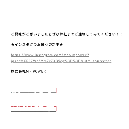
ご興味がございましたらぜひ弊社までご連絡してみてください！！
★インスタグラム日々更新中★
https://www.instagram.com/mon.mpower?
igsh=MXR1ZWc5MmZrZXB5cg%3D%3D&utm_source=qr
株式会社M・POWER
前の記事
次の記事