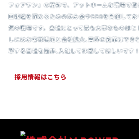
フォアワン」の精神で、アットホームな職場で働
回親睦を深めるための飲み会やBBQを開催して
気の職場です。会社にとって最も大事なものはヒ
しにはお客様満足と会社拡大､業界の変革はでき
革する当社を是非､入社して体感してほしいです
採用情報はこちら