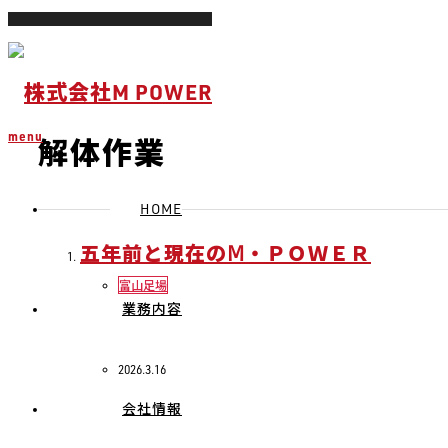
ホーム
ブログ
解体作業
menu
解体作業
HOME
五年前と現在のⅯ・ＰＯＷＥＲ
富山足場
業務内容
2026.3.16
会社情報